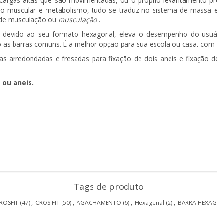
cargas altas que são movimentadas, ou o próprio levantamento p
to muscular e metabolismo, tudo se traduz no sistema de massa e
s de musculação ou
musculação
.
, devido ao seu formato hexagonal, eleva o desempenho do usuári
mo as barras comuns.
É a melhor opção para sua escola ou casa, com 
rdas arredondadas e fresadas para fixação de dois aneis e fixação 
 ou aneis.
Tags de produto
ROSFIT
(47)
,
CROS FIT
(50)
,
AGACHAMENTO
(6)
,
Hexagonal
(2)
,
BARRA HEXA