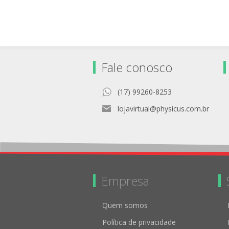
Fale conosco
(17) 99260-8253
lojavirtual@physicus.com.br
Empresa
Quem somos
Política de privacidade