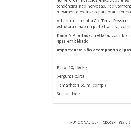
número de músculos envolvidos e às 
tendências não nervosas, recrutamen
movimento exclusivo para praticante
A barra de ampliação Terra Physicus
estrutura e não na parte traseira, co
Barra VIP pintada, trefilada, com bo
ripas em bêbado.
Importante: Não acompanha clipes
Peso: 10,266 kg
pergunta curta
Tamanho: 1,55 m (comp.)
Sua unidade
FUNCIONAL
(207)
,
CROSSFIT
(85)
,
C