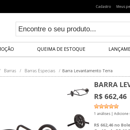
Cadastro
Meus p
MOÇÃO
QUEIMA DE ESTOQUE
LANÇAM
/
Barras
/
Barras Especiais
/
Barra Levantamento Terra
BARRA LE
R$ 662,46
1 análises
|
Adicione
R$ 662,46 no Bol