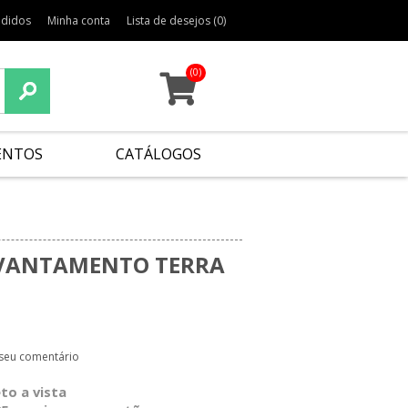
edidos
Minha conta
Lista de desejos
(0)
(0)
ENTOS
CATÁLOGOS
VANTAMENTO TERRA
 seu comentário
eto a vista