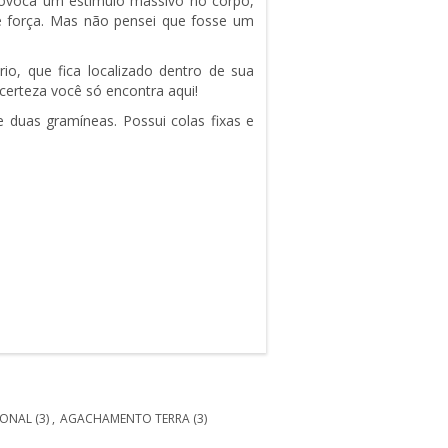
rovoca um estímulo massivo no corpo,
 força.
Mas não pensei que fosse um
o, que fica localizado dentro de sua
certeza você só encontra aqui!
de duas gramíneas.
Possui colas fixas e
GONAL
(3)
,
AGACHAMENTO TERRA
(3)