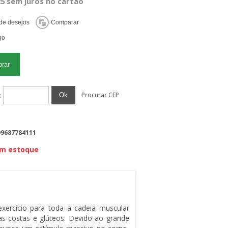
25 sem juros no cartão
Procurar CEP
Ok
:
99687784111
em estoque
xercício para toda a cadeia muscular
s costas e glúteos.
Devido ao grande