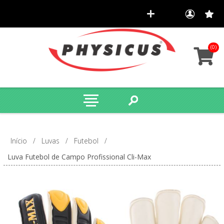
(0)
Início
/
Luvas
/
Futebol
/
Luva Futebol de Campo Profissional Cli-Max