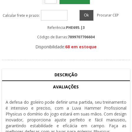
Procurar CEP
Ok
Calcular frete e prazo:
Referência:
PHE695.|3
Código de Barras:
7899707706604
Disponibilidade:
68 em estoque
DESCRIÇÃO
AVALIAÇÕES
A defesa do goleiro pode definir uma partida, seu treinamento
é intensivo e preciso, com a Luva Hammer Profissional
Physicus o domínio do jogo estará em suas mãos. Com design
inovador, proporciona ajuste perfeito e fácil manuseio,
garantindo estabilidade e eficácia em campo. Faça as
melhores defesas com as luvas para goleiros Physicus.