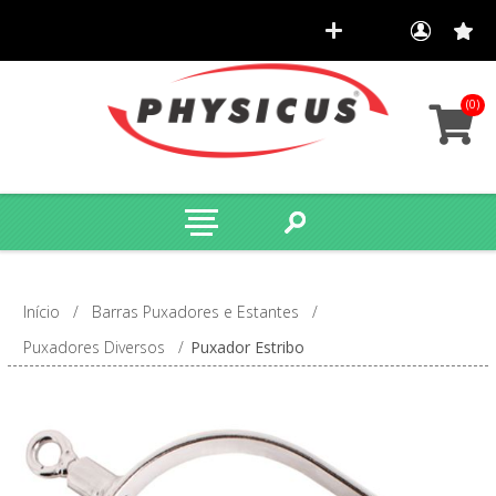
(0)
Início
/
Barras Puxadores e Estantes
/
Puxadores Diversos
/
Puxador Estribo