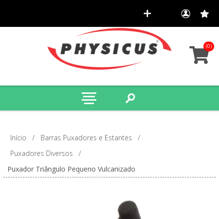
(0)
Início
/
Barras Puxadores e Estantes
/
Puxadores Diversos
/
Puxador Triângulo Pequeno Vulcanizado