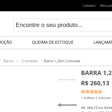
Cadastro
Meus p
MOÇÃO
QUEIMA DE ESTOQUE
LANÇAM
/
Barras
/
Cromadas
/
Barra 1,20m Cromada
BARRA 1,
R$ 260,13
1 análises
|
Adicione
R$ 260,13 no Bol