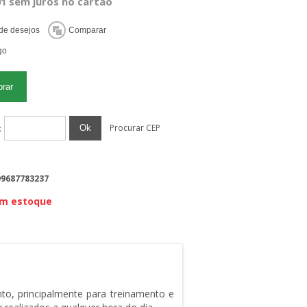
01 sem juros no cartão
Procurar CEP
Ok
:
99687783237
em estoque
to, principalmente para treinamento e