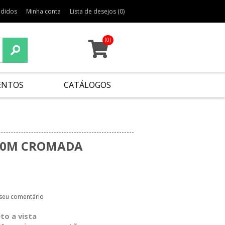
edidos
Minha conta
Lista de desejos
(0)
(0)
ENTOS
CATÁLOGOS
20M CROMADA
 seu comentário
eto a vista