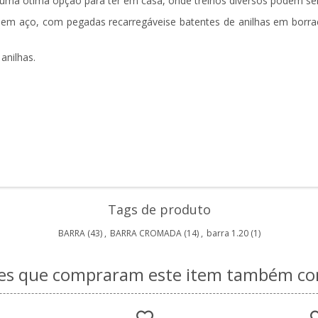
a ótima opção para ter em casa, onde treinos diversos podem ser r
 aço, com pegadas recarregáveis​​e batentes de anilhas em borracha
anilhas.
Tags de produto
BARRA
(43)
,
BARRA CROMADA
(14)
,
barra 1.20
(1)
tes que compraram este item também 