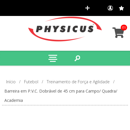
(0)
Início
/
Futebol
/
Treinamento de Força e Agilidade
/
Barreira em P.V.C. Dobrável de 45 cm para Campo/ Quadra/
Academia