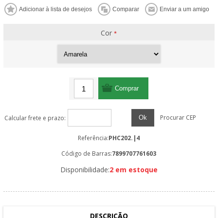
Cor
*
Procurar CEP
Ok
Calcular frete e prazo:
Referência:
PHC202.|4
Código de Barras:
7899707761603
Disponibilidade:
2 em estoque
DESCRIÇÃO