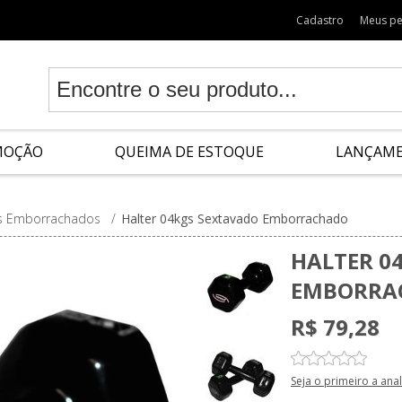
Cadastro
Meus p
MOÇÃO
QUEIMA DE ESTOQUE
LANÇAM
es Emborrachados
/
Halter 04kgs Sextavado Emborrachado
HALTER 0
EMBORRA
R$ 79,28
Seja o primeiro a ana