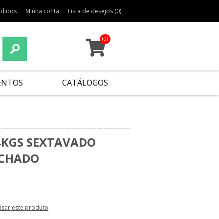
edidos
Minha conta
Lista de desejos
(0)
(0)
ENTOS
CATÁLOGOS
4KGS SEXTAVADO
CHADO
lisar este produto