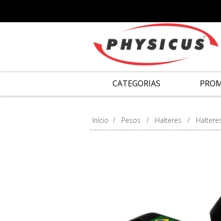
CATEGORIAS
PRO
Início
/
Pesos
/
Halteres
/
Halter