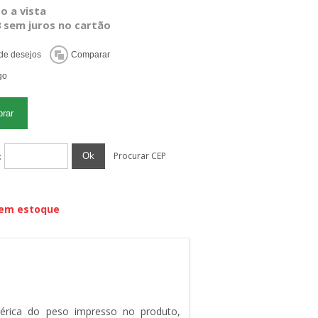
o a vista
3 sem juros no cartão
Procurar CEP
Ok
:
 em estoque
mérica do peso impresso no produto,