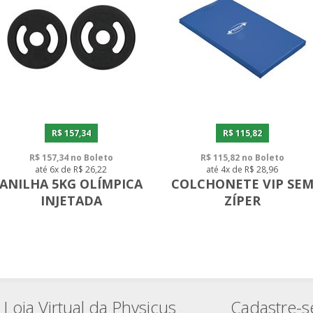
R$ 157,34
R$ 115,82
R$ 157,34 no Boleto
R$ 115,82 no Boleto
até 6x de R$ 26,22
até 4x de R$ 28,96
ANILHA 5KG OLÍMPICA
COLCHONETE VIP SE
INJETADA
ZÍPER
Loja Virtual da Physicus
Cadastre-s