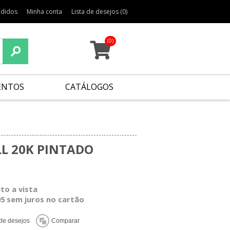
edidos
Minha conta
Lista de desejos
(0)
(0)
ENTOS
CATÁLOGOS
LL 20K PINTADO
eto a vista
05 sem juros no cartão