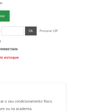
Procurar CEP
Ok
:
0
99988873606
em estoque
tar o seu condicionamento físico.
ivre ou na academia.