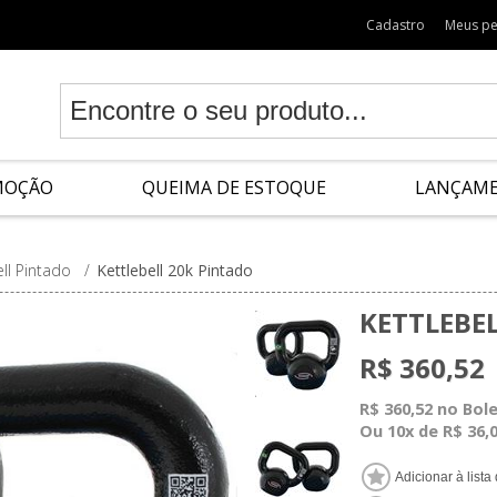
Cadastro
Meus p
MOÇÃO
QUEIMA DE ESTOQUE
LANÇAM
ll Pintado
/
Kettlebell 20k Pintado
KETTLEBE
R$ 360,52
R$ 360,52 no Bol
Ou 10x de R$ 36,