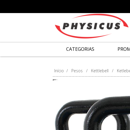
CATEGORIAS
PRO
Início
/
Pesos
/
Kettlebell
/
Ketlebe