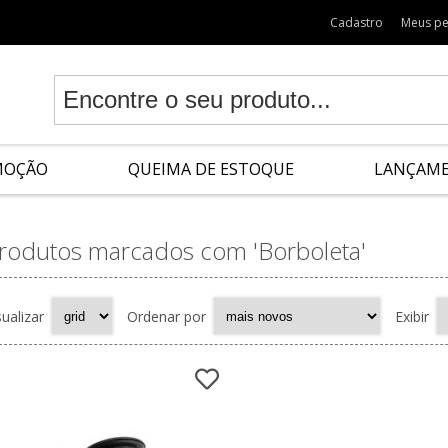
Cadastro
Meus p
MOÇÃO
QUEIMA DE ESTOQUE
LANÇAM
rodutos marcados com 'Borboleta'
sualizar
Ordenar por
Exibir