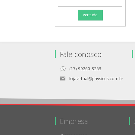
Ver tudo
Fale conosco
(17) 99260-8253
lojavirtual@physicus.com.br
Empresa