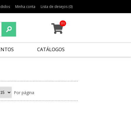
edidos
Minha conta
Lista de desejos
(0)
(0)
ENTOS
CATÁLOGOS
Por página