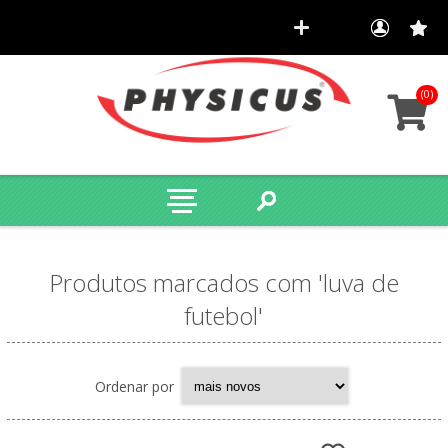
(0)
Produtos marcados com 'luva de
futebol'
Ordenar por