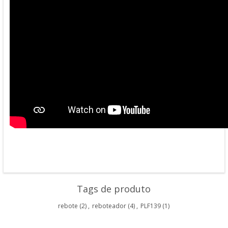
Tags de produto
rebote
(2)
,
reboteador
(4)
,
PLF139
(1)