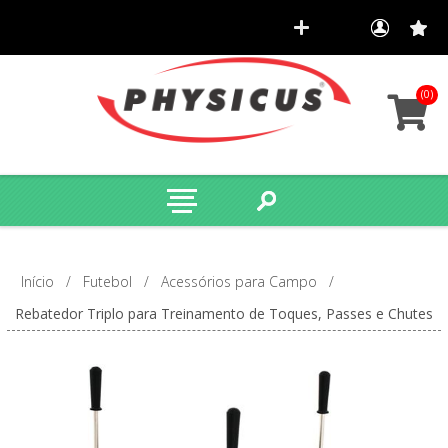
(0)
Início
/
Futebol
/
Acessórios para Campo
/
Rebatedor Triplo para Treinamento de Toques, Passes e Chutes