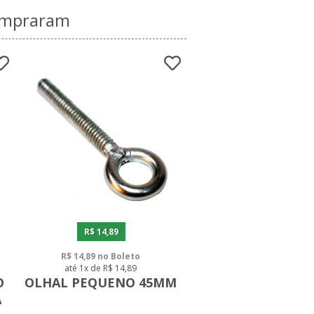
compraram
R$ 14,89
R$ 14,89 no Boleto
até 1x de R$ 14,89
O
OLHAL PEQUENO 45MM
A