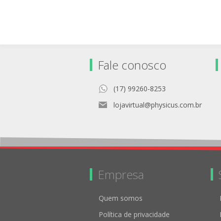
REFORMER - JOGO COM 4
PEÇAS
Fale conosco
(17) 99260-8253
lojavirtual@physicus.com.br
Empresa
Quem somos
Política de privacidade