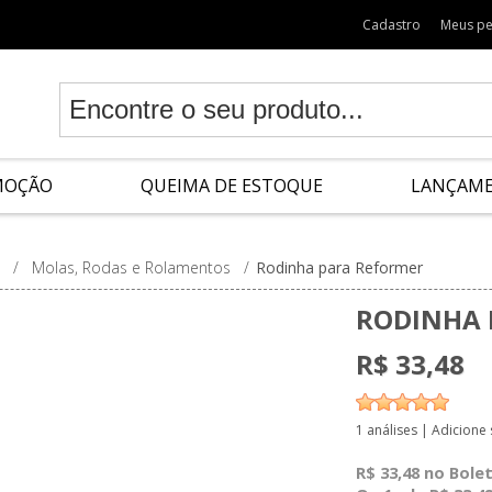
Cadastro
Meus p
MOÇÃO
QUEIMA DE ESTOQUE
LANÇAM
/
Molas, Rodas e Rolamentos
/
Rodinha para Reformer
RODINHA 
R$ 33,48
1 análises
|
Adicione
R$ 33,48 no Bolet