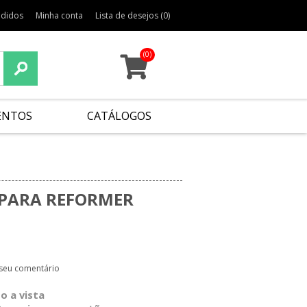
edidos
Minha conta
Lista de desejos
(0)
(0)
ENTOS
CATÁLOGOS
PARA REFORMER
 seu comentário
o a vista