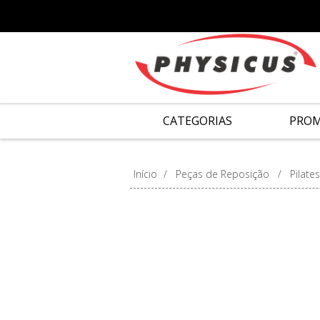
CATEGORIAS
PRO
Início
/
Peças de Reposição
/
Pilates