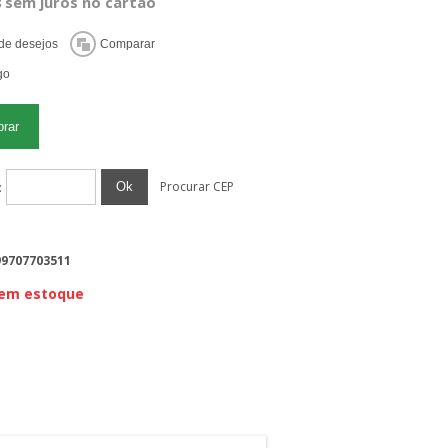
8 sem juros no cartão
Procurar CEP
Ok
:
99707703511
 em estoque