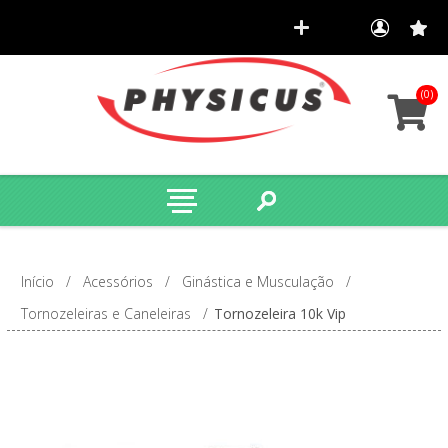
(0)
Início
/
Acessórios
/
Ginástica e Musculação
/
Tornozeleiras e Caneleiras
/
Tornozeleira 10k Vip