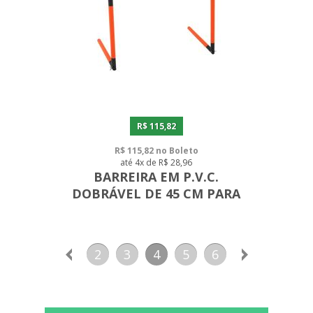
R$ 115,82
R$ 115,82 no Boleto
até 4x de R$ 28,96
BARREIRA EM P.V.C.
DOBRÁVEL DE 45 CM PARA
CAMPO/ QUADRA/
ACADEMIA
2
3
4
5
6