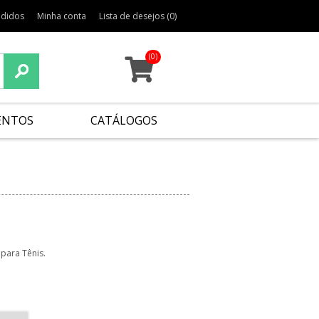
edidos
Minha conta
Lista de desejos
(0)
(0)
ENTOS
CATÁLOGOS
para Tênis.