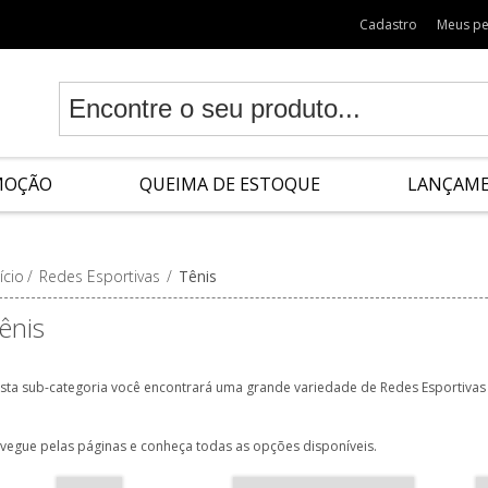
Cadastro
Meus p
MOÇÃO
QUEIMA DE ESTOQUE
LANÇAM
ício
/
Redes Esportivas
/
Tênis
ênis
sta sub-categoria você encontrará uma grande variedade de Redes Esportivas 
vegue pelas páginas e conheça todas as opções disponíveis.