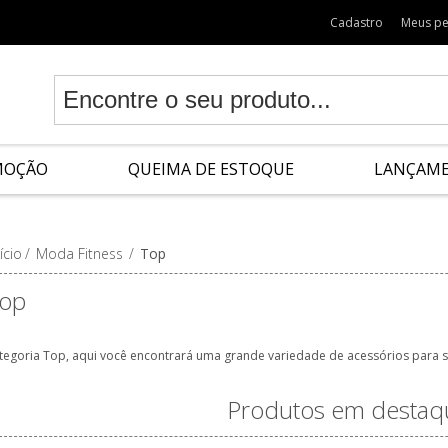
Cadastro
Meus p
MOÇÃO
QUEIMA DE ESTOQUE
LANÇAM
ício
/
Moda Fitness
/
Top
op
tegoria Top, aqui você encontrará uma grande variedade de acessórios para s
Produtos em destaq