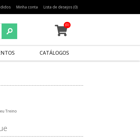
edidos
Minha conta
Lista de desejos
(0)
(0)
ENTOS
CATÁLOGOS
eu Treino
ue