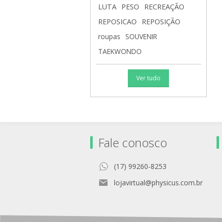
LUTA
PESO
RECREAÇÃO
REPOSICAO
REPOSIÇÃO
roupas
SOUVENIR
TAEKWONDO
Ver tudo
Fale conosco
(17) 99260-8253
lojavirtual@physicus.com.br