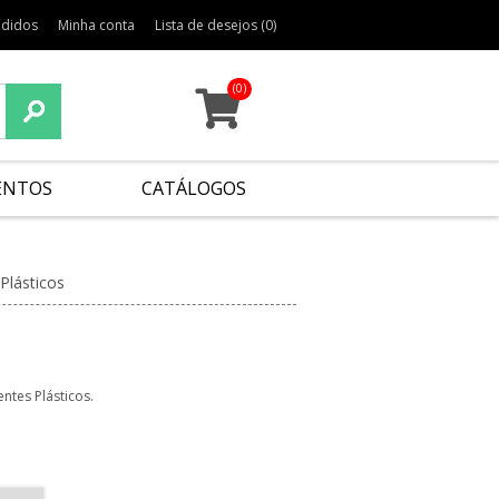
edidos
Minha conta
Lista de desejos
(0)
(0)
ENTOS
CATÁLOGOS
Plásticos
tes Plásticos.