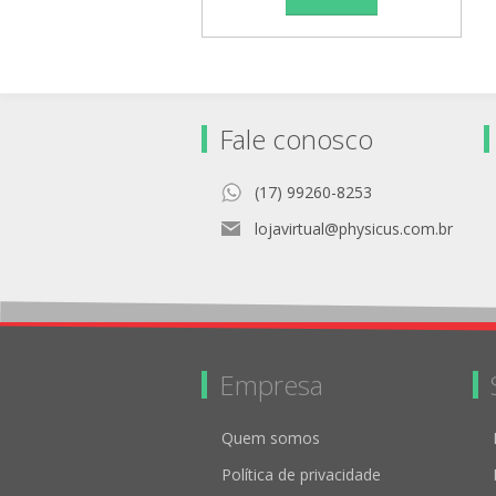
Fale conosco
(17) 99260-8253
lojavirtual@physicus.com.br
Empresa
Quem somos
Política de privacidade