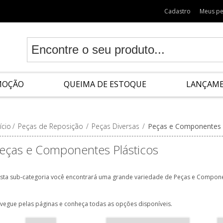
Cadastro
Meus p
MOÇÃO
QUEIMA DE ESTOQUE
LANÇAM
ício
/
Peças de Reposição
/
Peças Diversas
/
Peças e Componentes 
eças e Componentes Plásticos
sta sub-categoria você encontrará uma grande variedade de Peças e Componen
vegue pelas páginas e conheça todas as opções disponíveis.